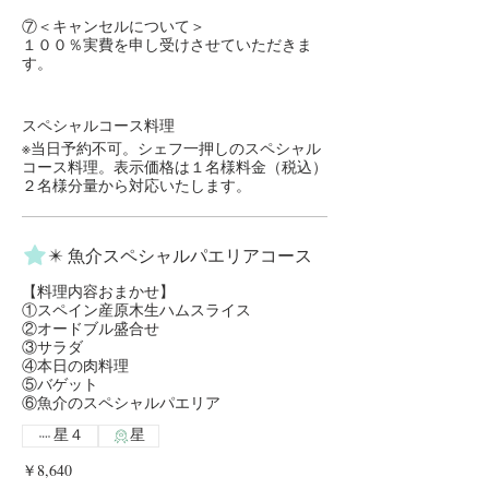
⑦＜キャンセルについて＞
１００％実費を申し受けさせていただきま
す。
スペシャルコース料理
※当日予約不可。シェフ一押しのスペシャル
コース料理。表示価格は１名様料金（税込）
２名様分量から対応いたします。
✴️ 魚介スペシャルパエリアコース
【料理内容おまかせ】
①スペイン産原木生ハムスライス
②オードブル盛合せ
③サラダ
④本日の肉料理
⑤バゲット
星４
星
￥8,640