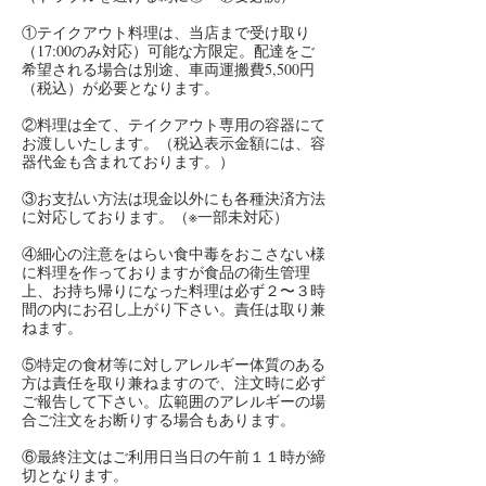
①テイクアウト料理は、当店まで受け取り
（17:00のみ対応）可能な方限定。配達をご
希望される場合は別途、車両運搬費5,500円
（税込）が必要となります。
②料理は全て、テイクアウト専用の容器にて
お渡しいたします。（税込表示金額には、容
器代金も含まれております。）
③お支払い方法は現金以外にも各種決済方法
に対応しております。（※一部未対応）
④細心の注意をはらい食中毒をおこさない様
に料理を作っておりますが食品の衛生管理
上、お持ち帰りになった料理は必ず２〜３時
間の内にお召し上がり下さい。責任は取り兼
ねます。
⑤特定の食材等に対しアレルギー体質のある
方は責任を取り兼ねますので、注文時に必ず
ご報告して下さい。広範囲のアレルギーの場
合ご注文をお断りする場合もあります。
⑥最終注文はご利用日当日の午前１１時が締
切となります。