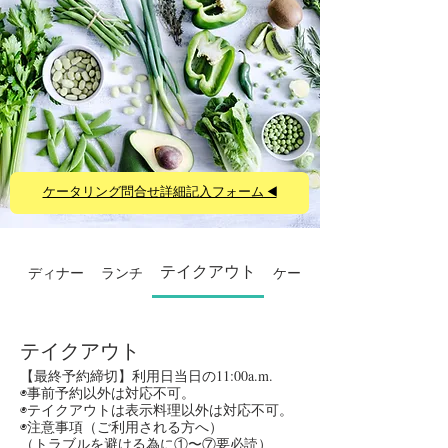
ケータリング問合せ詳細記入フォーム ◀️
ディナー
ランチ
テイクアウト
ケータリング
テイクアウト
【最終予約締切】利用日当日の11:00a.m.
◉事前予約以外は対応不可。
◉テイクアウトは表示料理以外は対応不可。
◉注意事項（ご利用される方へ）
（トラブルを避ける為に①〜⑦要必読）