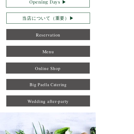
Opening Days ▶︎
当店について（重要）▶︎
Reservation
Menu
Online Shop
Big Paella Catering
Wedding after-party