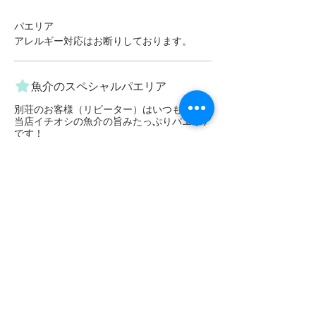
パエリア
アレルギー対応はお断りしております。
魚介のスペシャルパエリア
別荘のお客様（リピーター）はいつもコレ！
当店イチオシの魚介の旨みたっぷりパエリア
です！
星４
星
2名様用
￥6,642
3名様用
￥9,882
鶏肉＆野菜のパエリア
鶏肉と野菜の旨みが詰まったオーソドックス
なタイプ
2名様用
￥5,238
3名様用
￥7,830