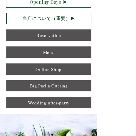
Opening Days ▶︎
当店について（重要）▶︎
Reservation
Menu
Online Shop
Big Paella Catering
Wedding after-party