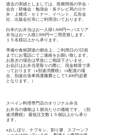
過去の実績としましては、医療関係の学会・
会合・研修会・勉強会・各テレビ局のロケ
弁・上棟式・セミナー、イベント、広告会
社、出版会社等にご利用頂いております。
白米のお弁当はお一人様1,600円〜,パエリア
弁当はお一人様2,000円〜ご用意致します。
１５名様以上から承ります。
準備や食材調達の都合上、ご利用日の3日前
までにお電話にてご連絡をお願い致します。
お急ぎの場合は早急にご相談下さいませ。
お会計はお弁当受取りの際に、現金精算で承
っております（※別途消費税） (※配達の場
合、別途出張車両運搬費として5,400円必要
となります。）
スペイン料理専門店のオリジナル弁当
お弁当の価格は１個当たりの価格です。（別
途消費税） 最低注文数１５個以上から承り
ます。
※おしぼり、ナプキン、割り箸、スプーンフ
ォークは付いています。 配達をご希望の場