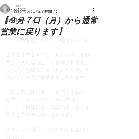
Chef
全ての記事
2022年3月5日
読了時間: 1分
【３月７日（月）から通常
営業日カレンダー
営業に戻ります】
【ご来店を検討されているお客様へ】
２０２２年３月７日（月）から、長野
県は「まん延防止」が解除されます。
よって、当店は７日（月）からランチ
＆ディナー共に通常営業となります。
当店は不定休の為、ご来店をされてい
る方は、必ずホームページ内のカレン
ダーにて店休日をご確認の上、前日ま
でのご予約をお願い致します。
スタッフ一同心よりお待ち申し上げて
おります。