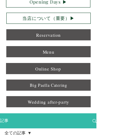
Opening Days ▶︎
当店について（重要）▶︎
Reservation
Menu
Online Shop
Big Paella Catering
Wedding after-party
記事
全ての記事