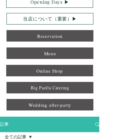
Opening Days ▶︎
当店について（重要）▶︎
Reservation
Menu
Online Shop
Big Paella Catering
Wedding after-party
記事
全ての記事