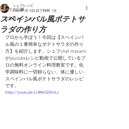
シェフレシピ
全ての記事
2021年1月18日
読了時間: 1分
スペインバル風ポテトサ
営業日カレンダー
ラダの作り方
プロから学ぼう！今回は【スペインバ
ル風の１番簡単なポテトサラダの作り
方】を紹介します。シェフchef masami
がyoutubeレシピ動画で公開しているプ
ロの無料オンライン料理教室です。化
学調味料に一切頼らない、体に優しい
スペインバル風ポテトサラダのレシピ
です。
https://youtu.be/Lr8NkSDXmLc