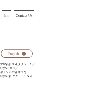
Info
Contact Us
English
軽井沢駅徒歩３分,タクシー１分
や軽井沢 車３分
温泉トンボの湯 車２分
線軽井沢駅 タクシー１５分