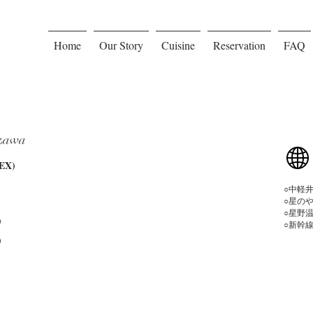
Home
Our Story
Cuisine
Reservation
FAQ
izawa
X)
​○中
○星の
○星野
)
○新幹
)