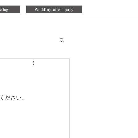
Wedding after-party
ering
ください。