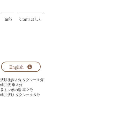
Info
Contact Us
English
軽井沢駅徒歩３分,タクシー１分
や軽井沢 車３分
温泉トンボの湯 車２分
線軽井沢駅 タクシー１５分