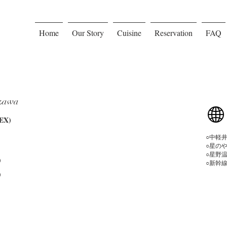
Home
Our Story
Cuisine
Reservation
FAQ
izawa
X)
​○中
○星の
○星野
)
○新幹
)