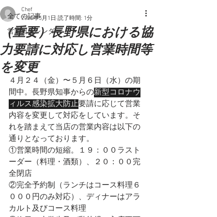
Chef
全ての記事
2020年5月1日
読了時間: 1分
（重要）長野県における協
営業日カレンダー
力要請に対応し営業時間等
を変更
４月２４（金）〜５月６日（水）の期
間中。長野県知事からの
新型コロナウ
ィルス感染拡大防止
要請に応じて営業
内容を変更して対応をしています。そ
れを踏まえて当店の営業内容は以下の
通りとなっております。
①営業時間の短縮。１９：００ラスト
ーダー（料理・酒類）、２０：００完
全閉店
②完全予約制（ランチはコース料理６
０００円のみ対応）、ディナーはアラ
カルト及びコース料理