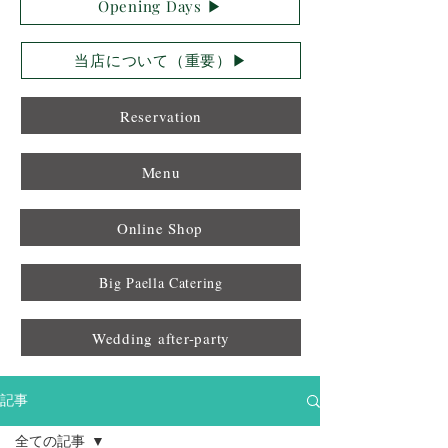
Opening Days ▶︎
当店について（重要）▶︎
Reservation
Menu
Online Shop
Big Paella Catering
Wedding after-party
記事
全ての記事