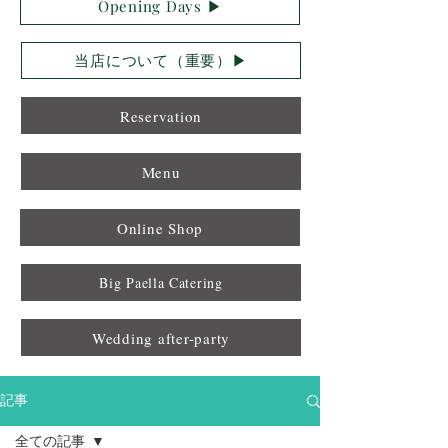
Opening Days ▶︎
当店について（重要）▶︎
Reservation
Menu
Online Shop
Big Paella Catering
Wedding after-party
記事
全ての記事