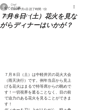
Chef
全ての記事
2023年7月6日
読了時間: 1分
７月８日（土）花火を見な
営業日カレンダー
がらディナーはいかが？
７月８日（土）は中軽井沢の花火大会
（雨天決行）です。例年当店から見上
げる花火はまるで特等席からの眺めで
す！一切視界を遮ることなく、目の前
で迫力のある花火を見ることができま
す！