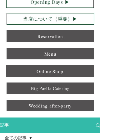
Opening Days ▶︎
当店について（重要）▶︎
Reservation
Menu
Online Shop
Big Paella Catering
Wedding after-party
記事
全ての記事