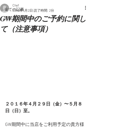
Chef
全ての記事
2016年4月2日
読了時間: 2分
GW期間中のご予約に関し
営業日カレンダー
て（注意事項）
２０１６年４月２９日（金）〜５月８
日（日）至。
GW期間中に当店をご利用予定の貴方様