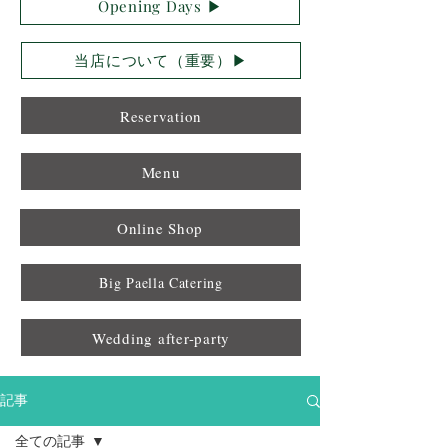
Opening Days ▶︎
当店について（重要）▶︎
Reservation
Menu
Online Shop
Big Paella Catering
Wedding after-party
記事
全ての記事