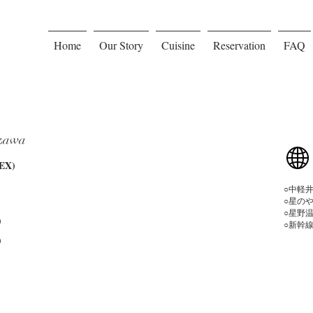
Home
Our Story
Cuisine
Reservation
FAQ
izawa
X)
​○中
○星の
○星野
)
○新幹
)