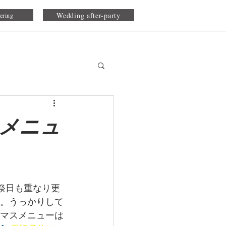
Wedding after-party
ering
スメニュ
の祭日も重なり更
す。うっかりして
スマスメニューは