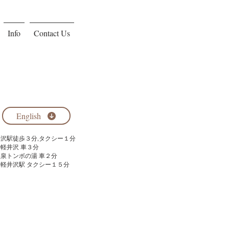
Info
Contact Us
English
軽井沢駅徒歩３分,タクシー１分
や軽井沢 車３分
温泉トンボの湯 車２分
線軽井沢駅 タクシー１５分