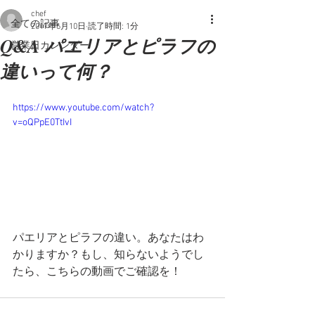
chef
全ての記事
2017年6月10日
読了時間: 1分
Q&A パエリアとピラフの
営業日カレンダー
違いって何？
https://www.youtube.com/watch?
v=oQPpE0TtIvI
パエリアとピラフの違い。あなたはわ
かりますか？もし、知らないようでし
たら、こちらの動画でご確認を！