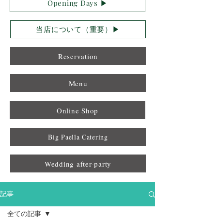
Opening Days ▶︎
当店について（重要）▶︎
Reservation
Menu
Online Shop
Big Paella Catering
Wedding after-party
記事
全ての記事