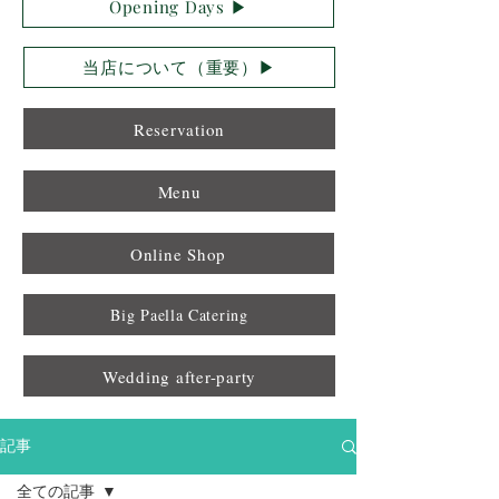
Opening Days ▶︎
当店について（重要）▶︎
Reservation
Menu
Online Shop
Big Paella Catering
Wedding after-party
記事
全ての記事