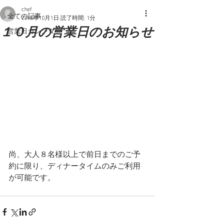
chef
全ての記事
2018年10月1日
読了時間: 1分
１０月の営業日のお知らせ
営業日カレンダー
尚、大人８名様以上で前日までのご予
約に限り、ディナータイムのみご利用
が可能です。