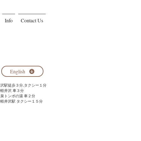
Info
Contact Us
English
軽井沢駅徒歩３分,タクシー１分
や軽井沢 車３分
温泉トンボの湯 車２分
線軽井沢駅 タクシー１５分