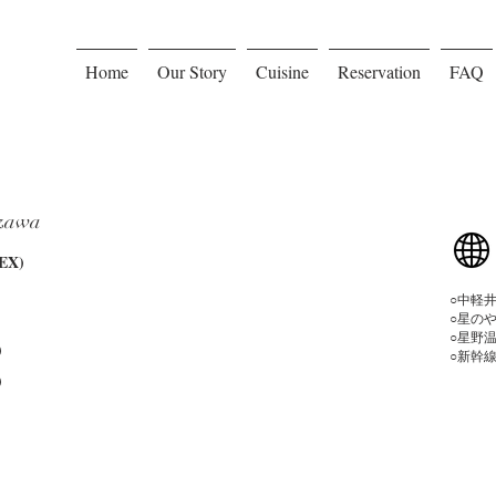
Home
Our Story
Cuisine
Reservation
FAQ
izawa
X)
​○中
○星の
○星野
)
○新幹
)