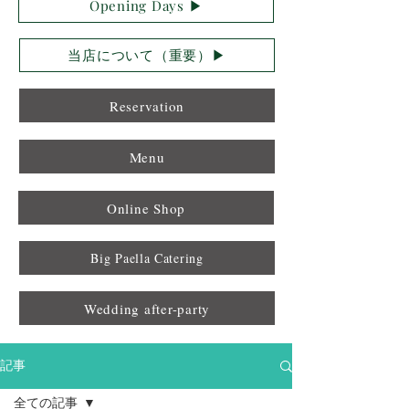
Opening Days ▶︎
当店について（重要）▶︎
Reservation
Menu
Online Shop
Big Paella Catering
Wedding after-party
記事
全ての記事