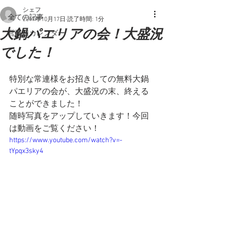
シェフ
全ての記事
2017年10月17日
読了時間: 1分
大鍋パエリアの会！大盛況
営業日カレンダー
でした！
特別な常連様をお招きしての無料大鍋
パエリアの会が、大盛況の末、終える
ことができました！
随時写真をアップしていきます！今回
は動画をご覧ください！
https://www.youtube.com/watch?v=-
tYpqx3sky4