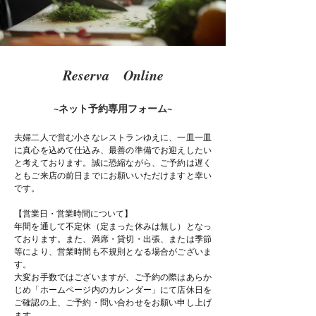
Reserva Online
~
ネット予約専用フォーム~
夫婦二人で営む小さなレストランゆえに、一皿一皿
に真心を込めて仕込み、最善の準備でお迎えしたい
と考えております。誠に恐縮ながら、ご予約は遅く
ともご来店の前日までにお願いいただけますと幸い
です。
【営業日・営業時間について】
年間を通して不定休（定まった休みは無し）となっ
ております。また、満席・貸切・出張、または季節
等により、営業時間も不規則となる場合がございま
す。
大変お手数ではございますが、ご予約の際はあらか
じめ「ホームページ内のカレンダー」にて店休日を
ご確認の上、ご予約・問い合わせをお願い申し上げ
ます。