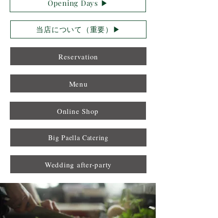
Opening Days ▶︎
当店について（重要）▶︎
Reservation
Menu
Online Shop
Big Paella Catering
Wedding after-party